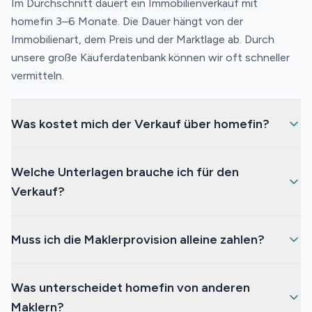
Im Durchschnitt dauert ein Immobilienverkauf mit
homefin 3–6 Monate. Die Dauer hängt von der
Immobilienart, dem Preis und der Marktlage ab. Durch
unsere große Käuferdatenbank können wir oft schneller
vermitteln.
Was kostet mich der Verkauf über homefin?
Unsere Provision beginnt bei fairen 1,95% inkl. MwSt. –
Welche Unterlagen brauche ich für den
das ist deutlich unter dem Branchendurchschnitt. Sie
Verkauf?
zahlen nur bei erfolgreichem Verkauf. Keine Vorabkosten,
keine versteckten Gebühren.
Die wichtigsten Unterlagen sind: Grundbuchauszug,
Muss ich die Maklerprovision alleine zahlen?
Energieausweis, Grundrisse, Wohnflächenberechnung
und bei Eigentumswohnungen die Teilungserklärung. Wir
Nein. Seit Dezember 2020 gilt gesetzlich, dass die
helfen Ihnen gerne bei der Beschaffung aller
Was unterscheidet homefin von anderen
Provision in der Regel hälftig zwischen Käufer und
notwendigen Dokumente.
Maklern?
Verkäufer geteilt wird. Bei homefin profitieren beide