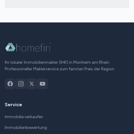
Seiten von einer der fairsten Provisionen der Region.
Unsere Provision ist mit ab 1,95% inkl. MwSt. eine der
fairsten in der Region – bei vollem Maklerservice. Dazu
kommen persönliche Betreuung durch Orhan Keserli, tiefe
lokale Marktkenntnis und eine große Käuferdatenbank.
Ihr lokaler Immobilienmakler (IHK) in
Monheim am Rhein
.
Professioneller Maklerservice zum fairsten Preis der Region.
Service
Immobilie verkaufen
Immobilienbewertung