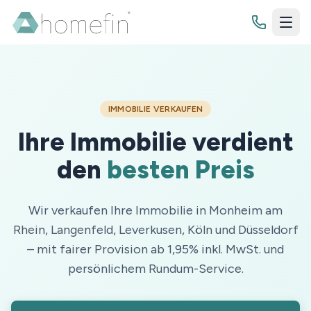
Bewertung
IMMOBILIE VERKAUFEN
Ihre Immobilie verdient
Immobilienbewertung
Finanzierung
den
besten Preis
Grundstücksbewertung
Budgetrechner
Zinsrechner
Wir verkaufen Ihre Immobilie in Monheim am
Wissenswertes
Tilgungsrechner
Rhein, Langenfeld, Leverkusen, Köln und Düsseldorf
Blog
– mit fairer Provision ab 1,95% inkl. MwSt. und
Sollzinsbindung
Jetzt Kontakt aufnehmen
persönlichem Rundum-Service.
Ratgeber
Checklisten