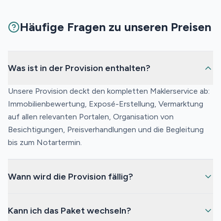
Häufige Fragen zu unseren Preisen
Was ist in der Provision enthalten?
Unsere Provision deckt den kompletten Maklerservice ab:
Immobilienbewertung, Exposé-Erstellung, Vermarktung
auf allen relevanten Portalen, Organisation von
Besichtigungen, Preisverhandlungen und die Begleitung
bis zum Notartermin.
Wann wird die Provision fällig?
Die Provision wird erst bei erfolgreichem Verkauf fällig –
Kann ich das Paket wechseln?
also nach der notariellen Beurkundung. Es fallen keine