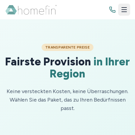
Bewertung
TRANSPARENTE PREISE
Fairste Provision
in Ihrer
Immobilienbewertung
Finanzierung
Region
Grundstücksbewertung
Budgetrechner
Zinsrechner
Keine versteckten Kosten, keine Überraschungen.
Wissenswertes
Tilgungsrechner
Wählen Sie das Paket, das zu Ihren Bedürfnissen
Blog
passt.
Sollzinsbindung
Jetzt Kontakt aufnehmen
Ratgeber
Checklisten