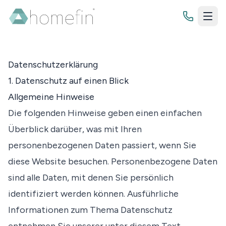
Datenschutzerklärung
Bewertung
1. Datenschutz auf einen Blick
Allgemeine Hinweise
Immobilienbewertung
Finanzierung
Die folgenden Hinweise geben einen einfachen
Grundstücksbewertung
Budgetrechner
Überblick darüber, was mit Ihren
Zinsrechner
personenbezogenen Daten passiert, wenn Sie
Wissenswertes
diese Website besuchen. Personenbezogene Daten
Tilgungsrechner
Blog
sind alle Daten, mit denen Sie persönlich
Sollzinsbindung
Jetzt Kontakt aufnehmen
identifiziert werden können. Ausführliche
Ratgeber
Informationen zum Thema Datenschutz
Checklisten