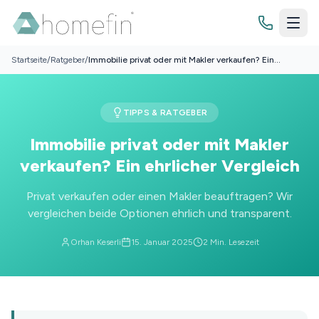
Startseite
/
Ratgeber
/
Immobilie privat oder mit Makler verkaufen? Ein
ehrlicher Vergleich
Bewertung
TIPPS & RATGEBER
Immobilienbewertung
Immobilie privat oder mit Makler
Finanzierung
verkaufen? Ein ehrlicher Vergleich
Grundstücksbewertung
Budgetrechner
Privat verkaufen oder einen Makler beauftragen? Wir
Zinsrechner
vergleichen beide Optionen ehrlich und transparent.
Wissenswertes
Tilgungsrechner
Orhan Keserli
15. Januar 2025
2
Min. Lesezeit
Blog
Sollzinsbindung
Jetzt Kontakt aufnehmen
Ratgeber
Checklisten