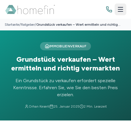
Startseite
/
Ratgeber
/
Grundstück verkaufen – Wert ermitteln und richtig
vermarkten
Bewertung
IMMOBILIENVERKAUF
Immobilienbewertung
Grundstück verkaufen – Wert
Finanzierung
ermitteln und richtig vermarkten
Grundstücksbewertung
Budgetrechner
Ein Grundstück zu verkaufen erfordert spezielle
Zinsrechner
Kenntnisse. Erfahren Sie, wie Sie den besten Preis
Wissenswertes
erzielen.
Tilgungsrechner
Blog
Sollzinsbindung
Orhan Keserli
25. Januar 2025
2
Min. Lesezeit
Jetzt Kontakt aufnehmen
Ratgeber
Checklisten